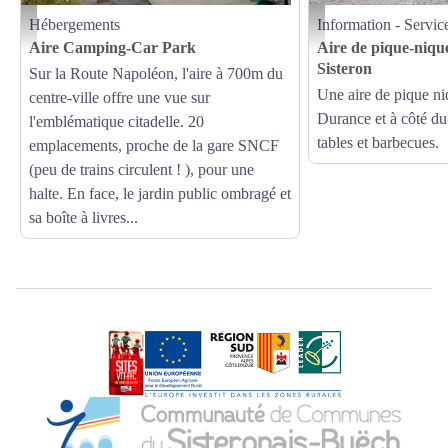
Hébergements
Information - Servic
A 5 minutes à pied du centre-ville - Office de Tourisme Sisteron Les Alpes provençales
Aire de pique-nique du plan
Aire Camping-Car Park
Aire de pique-niqu
Sisteron
Sur la Route Napoléon, l'aire à 700m du
Une aire de pique ni
centre-ville offre une vue sur
Durance et à côté du
l'emblématique citadelle. 20
tables et barbecues.
emplacements, proche de la gare SNCF
(peu de trains circulent ! ), pour une
halte. En face, le jardin public ombragé et
sa boîte à livres...