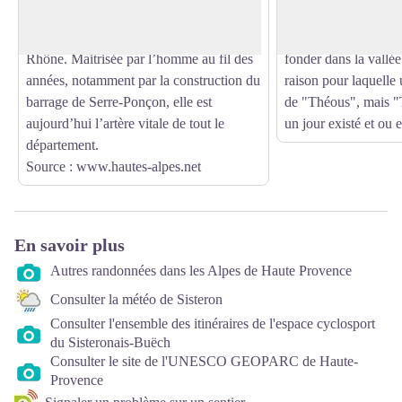
elle déroule ensuite ses flots sur 302
correspondant de St-
kilomètres pour se jeter enfin, dans le
Gaules, venu se reti
Rhône. Maitrisée par l’homme au fil des
fonder dans la vallé
années, notamment par la construction du
raison pour laquelle 
barrage de Serre-Ponçon, elle est
de "Théous", mais "T
aujourd’hui l’artère vitale de tout le
un jour existé et ou
département.
Source :
www.hautes-alpes.net
En savoir plus
Autres randonnées dans les Alpes de Haute Provence
Consulter la météo de Sisteron
Consulter l'ensemble des itinéraires de l'espace cyclosport
du Sisteronais-Buëch
Consulter le site de l'UNESCO GEOPARC de Haute-
Provence