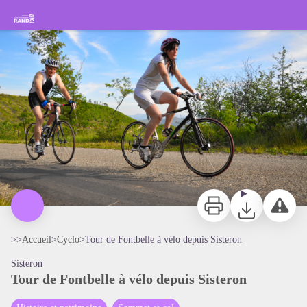
Tour de Fontbelle à vélo depuis Sisteron
Rando Sisteron Buëch Baronnies Provençales
Col de Fontbelle - CCSB
Imprimer
Télécharger
Signaler 
>>
Accueil
>
Cyclo
>
Tour de Fontbelle à vélo depuis Sisteron
Sisteron
Tour de Fontbelle à vélo depuis Sisteron