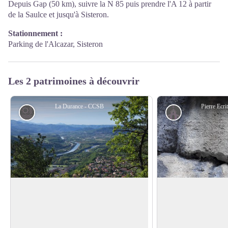
Depuis Gap (50 km), suivre la N 85 puis prendre l'A 12 à partir
de la Saulce et jusqu'à Sisteron.
Stationnement :
Parking de l'Alcazar, Sisteron
Les 2 patrimoines à découvrir
La Durance - CCSB
Pierre Ecr
Eau et rivière
Patrimoine cul
La Durance
Pierre Ecrite
Plus qu’une rivière, la Durance est une
Cette pierre a été g
force de la nature. Prenant sa source à 2
pour rappeler le pas
Voir l'image en plein écran
300 mètres d’altitude, à Montgenèvre,
homme puissant, chré