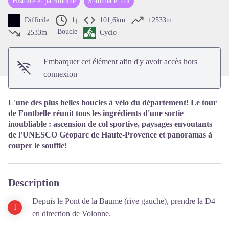
Histoire et patrimoine
Sommet et col
Voir l'image en plein écran
Difficile
1j
101,6km
+2533m
Boucle
-2533m
Cyclo
Embarquer cet élément afin d'y avoir accès hors
connexion
L'une des plus belles boucles à vélo du département! Le tour
de Fontbelle réunit tous les ingrédients d'une sortie
inoubliable : ascension de col sportive, paysages envoutants
de l'UNESCO Géoparc de Haute-Provence et panoramas à
couper le souffle!
Description
Depuis le
Pont de la Baume (rive gauche), prendre
la D4
en direction de Volonne.