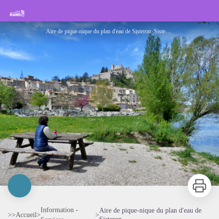
Aire de pique-nique du plan d'eau de Sisteron
Rando Sisteron Buëch Baronnies Provençales
Aire de pique-nique du plan d'eau de Sisteron_Sisteron - Office de Tourisme Sisteron Les Alpes provençales
Imprimer
Information -
Aire de pique-nique du plan d'eau de
>>
Accueil
>
>