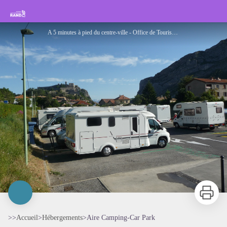
Aire Camping-Car Park
Rando Sisteron Buëch Baronnies Provençales
A 5 minutes à pied du centre-ville - Office de Tourisme Sisteron Les Alpes provençales
Imprimer
>>
Accueil
>
Hébergements
>
Aire Camping-Car Park