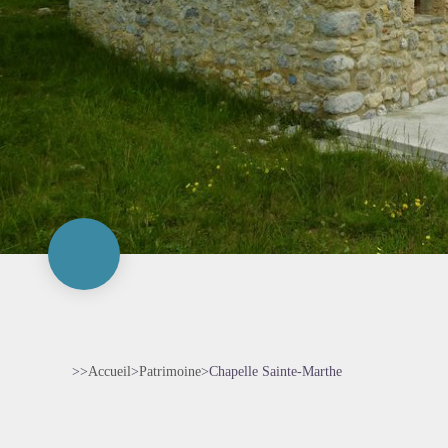
>>
Accueil
>
Patrimoine
>
Chapelle Sainte-Marthe