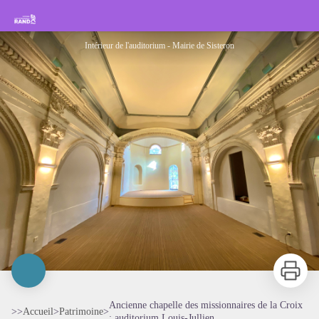
Ancienne chapelle des missionnaires de la Croix : auditorium Louis-Jullien
Rando Sisteron Buëch Baronnies Provençales
Intérieur de l'auditorium - Mairie de Sisteron
Imprimer
Ancienne chapelle des missionnaires de la Croix
>>
Accueil
>
Patrimoine
>
: auditorium Louis-Jullien