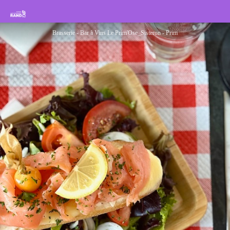
Brasserie - Bar à Vins Le Prim'Ose
Rando Sisteron Buëch Baronnies Provençales
Brasserie - Bar à Vins Le Prim'Ose_Sisteron - Prim