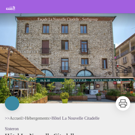
Hôtel La Nouvelle Citadelle
Rando Sisteron Buëch Baronnies Provençales
Façade La Nouvelle Citadelle - Serfigroup
Imprimer
>>
Accueil
>
Hébergements
>
Hôtel La Nouvelle Citadelle
Sisteron