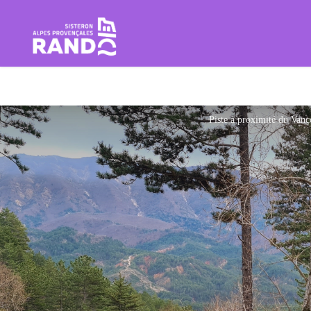
Rando Sisteron Buëch Baronnie