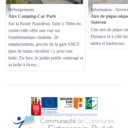
Hébergements
Information - Servic
A 5 minutes à pied du centre-ville - Office de Tourisme Sisteron Les Alpes provençales
Aire de pique-nique du plan
Aire Camping-Car Park
Aire de pique-niqu
Sisteron
Sur la Route Napoléon, l'aire à 700m du
Une aire de pique ni
centre-ville offre une vue sur
Durance et à côté du
l'emblématique citadelle. 20
tables et barbecues.
emplacements, proche de la gare SNCF
(peu de trains circulent ! ), pour une
halte. En face, le jardin public ombragé et
sa boîte à livres...