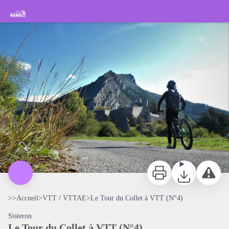
Le Tour du Collet à VTT (N°4)
Rando Sisteron Buëch Baronnies Provençales
Pédalage face à la citadelle de Sisteron - CCSB
Imprimer
Télécharger
Signaler 
>>
Accueil
>
VTT / VTTAE
>
Le Tour du Collet à VTT (N°4)
Sisteron
Le Tour du Collet à VTT (N°4)