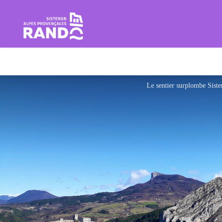
Rando Sisteron Buëch Baronnie