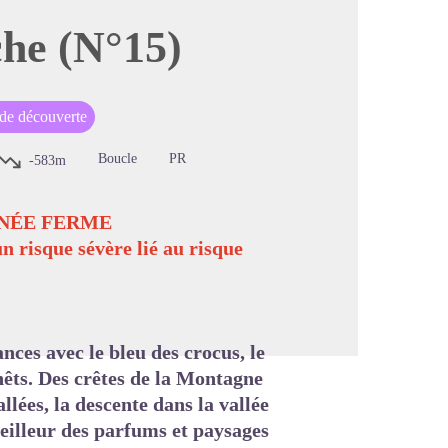
che (N°15)
image en plein écran
 de découverte
Boucle
PR
-583m
NNÉE FERME
n risque sévère lié au risque
nces avec le bleu des crocus, le
enêts. Des crêtes de la Montagne
llées, la descente dans la vallée
meilleur des parfums et paysages