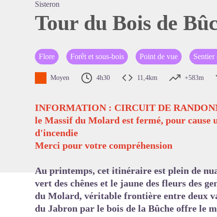
Sisteron
Tour du Bois de Bû
Voir l'
Flore
Forêt et sous-bois
Point de vue
Sentier
Moyen
4h30
11,4km
+583m
INFORMATION : CIRCUIT DE RANDO
le Massif du Molard est fermé, pour cause u
d'incendie
Merci pour votre compréhension
Au printemps, cet itinéraire est plein de nua
vert des chênes et le jaune des fleurs des g
du Molard, véritable frontière entre deux va
du Jabron par le bois de la Bûche offre le 