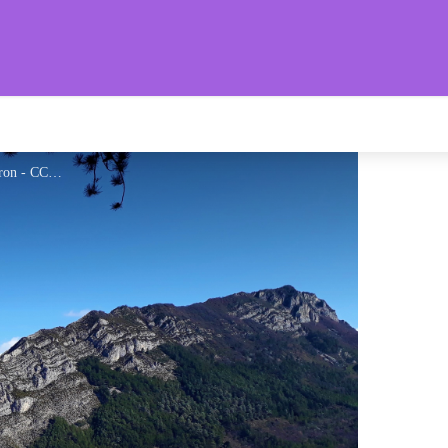
s Provençales
Le sentier surplombe Sisteron - CCSB