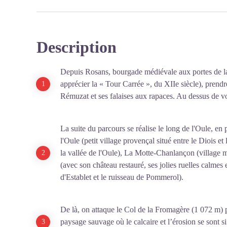
Description
Depuis Rosans, bourgade médiévale aux portes de 
apprécier la « Tour Carrée », du XIIe siècle), prendr
Rémuzat et ses falaises aux rapaces. Au dessus de vo
La suite du parcours se réalise le long de l'Oule, en 
l'Oule (petit village provençal situé entre le Diois e
la vallée de l'Oule), La Motte-Chanlançon (village m
(avec son château restauré, ses jolies ruelles calmes e
d'Establet et le ruisseau de Pommerol).
De là, on attaque le Col de la Fromagère (1 072 m) p
paysage sauvage où le calcaire et l’érosion se sont 