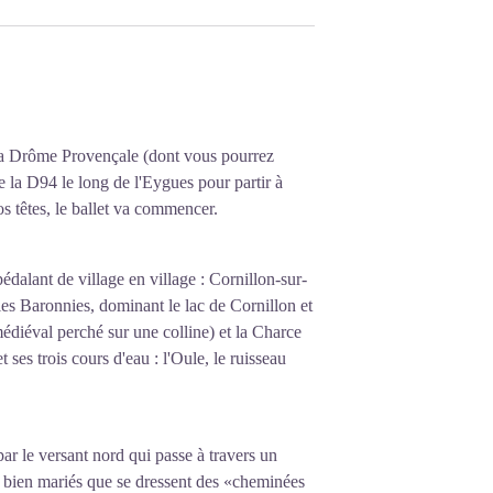
la Drôme Provençale (dont vous pourrez
e la D94 le long de l'Eygues pour partir à
s têtes, le ballet va commencer.
pédalant de village en village : Cornillon-sur-
t les Baronnies, dominant le lac de Cornillon et
édiéval perché sur une colline) et la Charce
t ses trois cours d'eau : l'Oule, le ruisseau
ar le versant nord qui passe à travers un
si bien mariés que se dressent des «cheminées