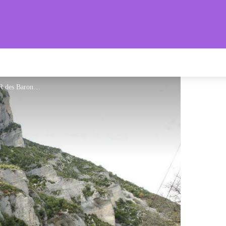
s Provençales
Sur la route des Vautours - PNR des Baronnies