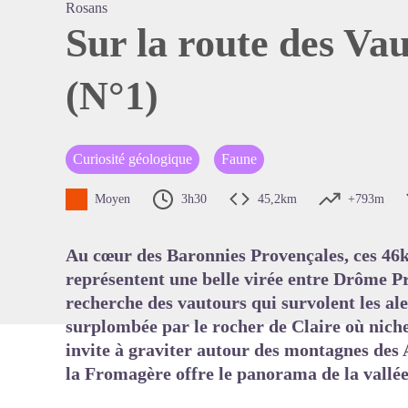
Rosans
Sur la route des Vau
(N°1)
Voir l'
Curiosité géologique
Faune
Moyen
3h30
45,2km
+793m
Au cœur des Baronnies Provençales, ces 46k
représentent une belle virée entre Drôme Pr
recherche des vautours qui survolent les al
surplombée par le rocher de Claire où niche
invite à graviter autour des montagnes des A
la Fromagère offre le panorama de la vallé