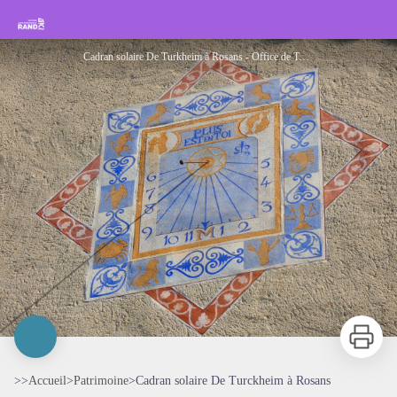
Cadran solaire De Turckheim à Rosans
Rando Sisteron Buëch Baronnies Provençales
Cadran solaire De Turkheim à Rosans - Office de Tourisme Sisteron Les Alpes provençales
Imprimer
>>
Accueil
>
Patrimoine
>
Cadran solaire De Turckheim à Rosans