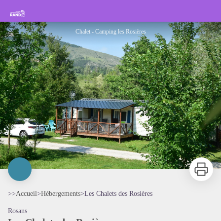
Les Chalets des Rosières
Rando Sisteron Buëch Baronnies Provençales
Chalet - Camping les Rosières
Imprimer
>>
Accueil
>
Hébergements
>
Les Chalets des Rosières
Rosans