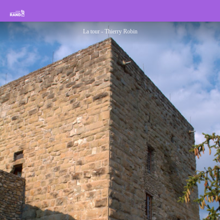
Tour carrée de Rosans
Rando Sisteron Buëch Baronnies Provençales
La tour - Thierry Robin