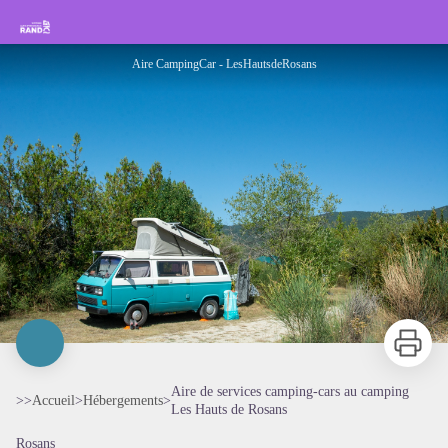
Aire de services camping-cars au camping Les Hauts de Rosans
Rando Sisteron Buëch Baronnies Provençales
Aire CampingCar - LesHautsdeRosans
Imprimer
Aire de services camping-cars au camping
>>
Accueil
>
Hébergements
>
Les Hauts de Rosans
Rosans