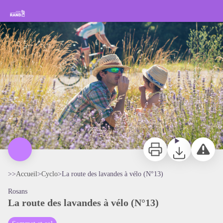
La route des lavandes à vélo (N°13)
Rando Sisteron Buëch Baronnies Provençales
Col de Perty - Xavier Mordefroid
Imprimer
Télécharger
Signaler 
>>
Accueil
>
Cyclo
>
La route des lavandes à vélo (N°13)
Rosans
La route des lavandes à vélo (N°13)