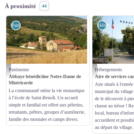
À proximité
44
Patrimoine
Hébergements
Patrimoine
Hébergements
Abbaye de Rosans
L'entrée - Office de Touris
Abbaye bénédictine Notre-Dame de
Aire de services c
Miséricorde
Aire située à l'entr
La communauté mène la vie monastique
municipal du village
à l’école de Saint-Benoît. Un accueil
de le découvrir à pied
simple et familial est offert aux pèlerins,
chasse au trésor ! Re
retraitants, prêtres, groupes d’aumônerie,
local, bureau d'info
famille des moniales et camps divers.
accueillent et possib
au départ du village.