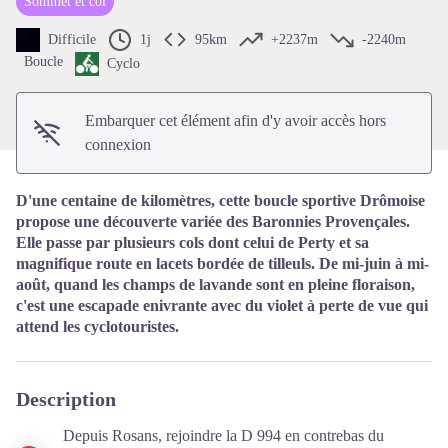
Sommet et col
Voir l'image en plein écran
Difficile
1j
95km
+2237m
-2240m
Boucle
Cyclo
Embarquer cet élément afin d'y avoir accès hors
connexion
D'une centaine de kilomètres, cette boucle sportive Drômoise
propose une découverte variée des Baronnies Provençales.
Elle passe par plusieurs cols dont celui de Perty et sa
magnifique route en lacets bordée de tilleuls. De
mi-juin à mi-
août, quand les champs de
lavande sont en pleine floraison,
c'est une escapade enivrante avec du violet à perte de vue qui
attend les cyclotouristes.
Description
Depuis Rosans, rejoindre la D 994 en contrebas du