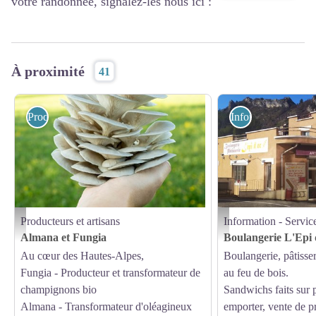
votre randonnée, signalez-les nous ici :
À proximité
41
Producteurs et artisans
Information - Servi
Producteurs et artisans
Information - Servic
Pleurotes gris - Fungia
Office de Tourisme Sistero
Almana et Fungia
Boulangerie L'Epi
Au cœur des Hautes-Alpes,
Boulangerie, pâtisse
Fungia - Producteur et transformateur de
au feu de bois.
champignons bio
Sandwichs faits sur 
Almana - Transformateur d'oléagineux
emporter, vente de p