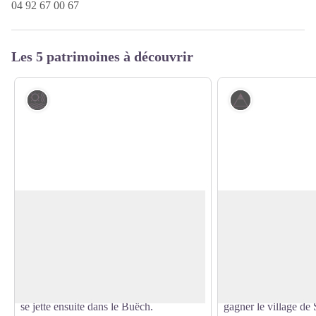
04 92 67 00 67
Les 5 patrimoines à découvrir
Eau et rivière
Col
La Blaisance
Col de Saumane
La Blaisance prend sa source en amont
Le col de Saumane 
de la commune de Montjay, c'est un
rejoindre Serres par 
Voir l'image en plein écran
confluent de plusieurs torrents. Celle-ci
Saumane ou la Crête
s'écoule jusqu'à la commune de Garde-
celui-ci, il est égale
Colombe, en passant par Trescléoux. Elle
d'accéder au Rocher 
se jette ensuite dans le Buëch.
gagner le village de