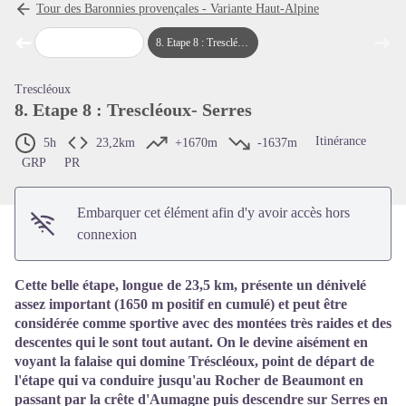
Tour des Baronnies provençales - Variante Haut-Alpine
➜
➜
ierre
7
.
Etape 7 : Orpierre - Trescléoux
8
.
Etape 8 : Trescléoux- Serres
Étape précédente
Étap
Voir l'image en plein écran
Trescléoux
8. Etape 8 : Trescléoux- Serres
Itinérance
5h
23,2km
+1670m
-1637m
GRP
PR
Embarquer cet élément afin d'y avoir accès hors
connexion
Cette belle étape, longue de 23,5 km, présente un dénivelé
assez important (1650 m positif en cumulé) et peut être
considérée comme sportive avec des montées très raides et des
descentes qui le sont tout autant. On le devine aisément en
voyant la falaise qui domine Tréscléoux, point de départ de
l'étape qui va conduire jusqu'au Rocher de Beaumont en
passant par la crête d'Aumagne puis descendre sur Serres en