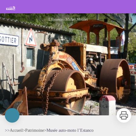
Musée auto-moto l’Estanco
Rando Sisteron Buëch Baronnies Provençales
L'Estanco - Michel Mouttet
Imprimer
>>
Accueil
>
Patrimoine
>
Musée auto-moto l’Estanco