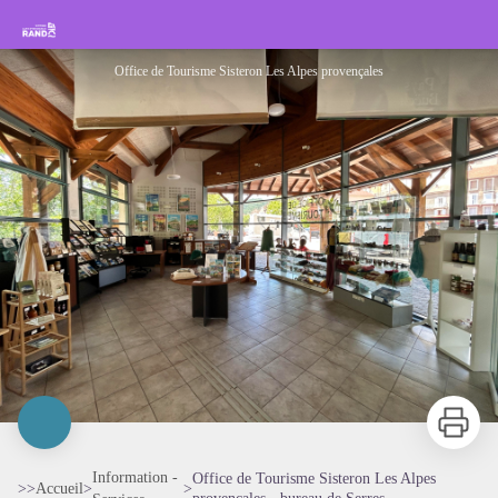
Office de Tourisme Sisteron Les Alpes provençales - bureau de Serres
Rando Sisteron Buëch Baronnies Provençales
Office de Tourisme Sisteron Les Alpes provençales
Imprimer
Information -
Office de Tourisme Sisteron Les Alpes
>>
Accueil
>
>