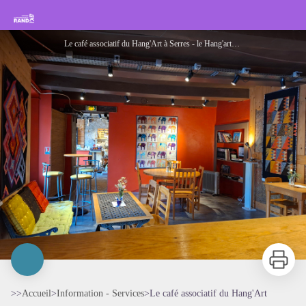
Le café associatif du Hang'Art
Rando Sisteron Buëch Baronnies Provençales
Le café associatif du Hang'Art à Serres - le Hang'art de Serres
Imprimer
>>
Accueil
>
Information - Services
>
Le café associatif du Hang'Art