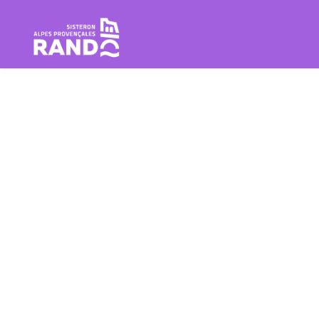
Escursione Sisteron Buëch Baro