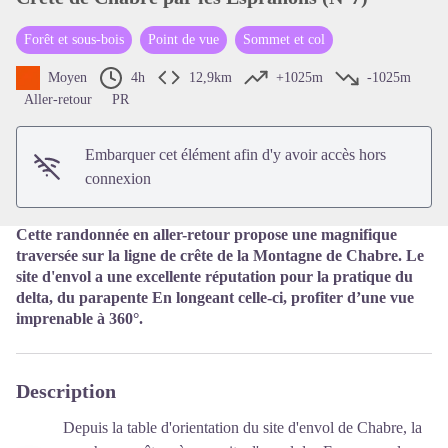
Forêt et sous-bois
Point de vue
Sommet et col
Voir l'image en plein écran
Moyen
4h
12,9km
+1025m
-1025m
Aller-retour
PR
Embarquer cet élément afin d'y avoir accès hors
connexion
Cette randonnée en aller-retour propose une magnifique
traversée sur la ligne de crête de la Montagne de Chabre. Le
site d'envol a une excellente réputation pour la pratique du
delta, du parapente En longeant celle-ci, profiter d’une vue
imprenable à 360°.
Description
Depuis la table d'orientation du site d'envol de Chabre, la