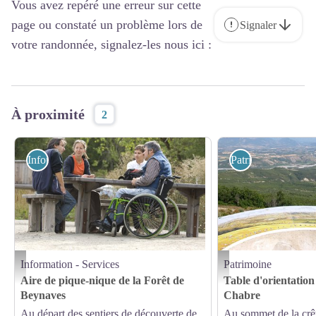
Vous avez repéré une erreur sur cette
page ou constaté un problème lors de
Signaler
votre randonnée, signalez-les nous ici :
À proximité
2
Information - Services
Patrimoine
Information - Services
Patrimoine
Tables accessibles PMR - Michel Boutin
Table d'orientation - OT La
Aire de pique-nique de la Forêt de
Table d'orientatio
Beynaves
Chabre
Au départ des sentiers de découverte de
Au sommet de la crê