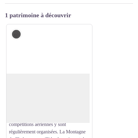
1 patrimoine à découvrir
Géologie
Montagne de Chabre
Dominant la vallée du Buëch, la
Montagne de Chabre est un massif
Voir l'image en plein écran
incontournable du territoire du
Sisteronais-Buëch.
Bien connu pour son site d'envol, des
compétitions aériennes y sont
régulièrement organisées. La Montagne