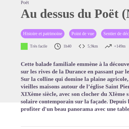
Poët
Au dessus du Poët 
Voir l'
Histoire et patrimoine
Point de vue
Sentier de dé
Très facile
1h40
5,9km
+149m
Cette balade familiale emmène à la découver
sur les rives de la Durance en passant par l
Sur la colline qui domine la plaine agricole,
vieilles maisons autour de l’église Saint Pi
XIXème siècle, avec son clocher du XIème si
solaire contemporain sur la façade. Depuis l
profiter d'un beau panorama avec une table