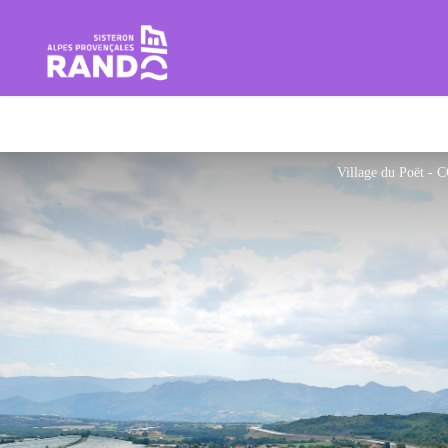
Rando Sisteron Buëch Baronnie