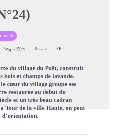
(N°24)
image en plein écran
couverte
Boucle
PR
-150m
te du village du Poët, construit
es bois et champs de lavande.
 le cœur du village groupe ses
erre restaurée au début du
ècle et un très beau cadran
a Tour de la ville Haute, on peut
 d’orientation.