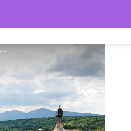
s Provençales
Village du Poët - CCSB