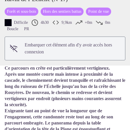
Forêt et sous-bois
Hors des sentiers battus
Point de vue
Voir l'image en plein écran
Difficile
4h30
9,9km
+0m
0m
Boucle
PR
Embarquer cet élément afin d'y avoir accès hors
connexion
Ce parcours en crête est particulièrement vertigineux.
Après une montée courte mais intense à proximité de la
cascade, le cheminement devient tranquille et rafraîchissant le
long du ruisseau de l’Échelle jusqu’au bas de la crête des
Rouyères. De nouveau, le chemin se redresse et devient
vertigineux par endroit (plusieurs mains courantes assurent
la sécurité).
Exigeante tant au point de vue la longueur que de
l’engagement, cette randonnée reste tout au long de son
parcourt ombragée. Le panorama depuis la table
d’orientation de la tête de la Plane est époustouflant et