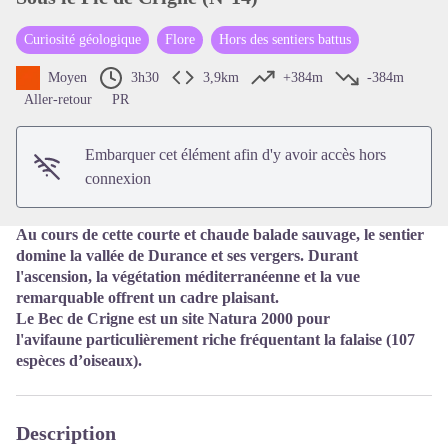
Curiosité géologique
Flore
Hors des sentiers battus
Voir l'image en plein écran
Moyen
3h30
3,9km
+384m
-384m
Aller-retour
PR
Embarquer cet élément afin d'y avoir accès hors
connexion
Au cours de cette courte et chaude balade sauvage, le sentier
domine la vallée de Durance et ses vergers. Durant
l'ascension, la végétation méditerranéenne et la vue
remarquable offrent un cadre plaisant.
Le Bec de Crigne est un site Natura 2000 pour
l'
avifaune
particulièrement riche fréquentant la falaise (
107
espèces d’oiseaux).
Description