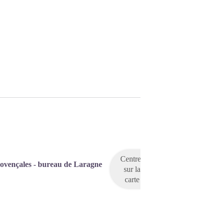
Centrer
rovençales - bureau de Laragne
sur la
carte