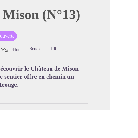
 Mison (N°13)
image en plein écran
couverte
Boucle
PR
-44m
 découvrir le Château de Mison
Le sentier offre en chemin un
Meouge.