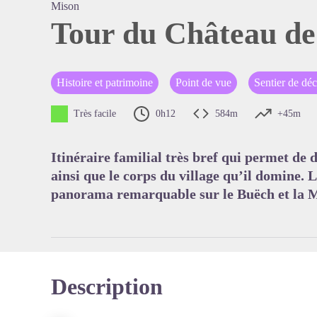
Mison
Tour du Château de
Voir l'
Histoire et patrimoine
Point de vue
Sentier de dé
Très facile
0h12
584m
+45m
Itinéraire familial très bref qui permet de
ainsi que le corps du village qu’il domine. 
panorama remarquable sur le Buëch et la 
Description