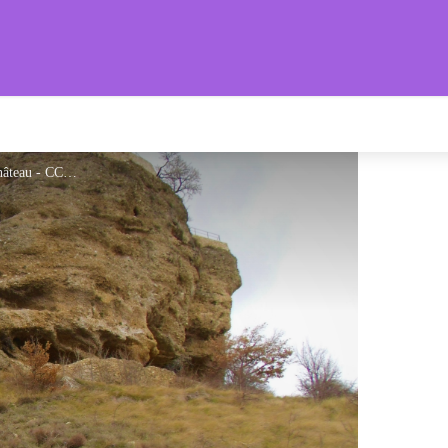
s Provençales
Table de lecture au pied du château - CCSB