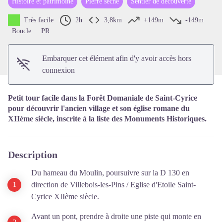
Histoire et patrimoine
Pierre sèche
Sentier de découverte
Voir l'image en plein écran
Très facile
2h
3,8km
+149m
-149m
Boucle
PR
Embarquer cet élément afin d'y avoir accès hors
connexion
Petit tour facile dans la Forêt Domaniale de Saint-Cyrice
pour découvrir l'ancien village et son église romane du
XIIème siècle, inscrite à la liste des Monuments Historiques.
Description
Du hameau du Moulin, poursuivre sur la D 130 en
direction de Villebois-les-Pins / Eglise d'Etoile Saint-
Cyrice XIIème siècle.
Avant un pont, prendre à droite une piste qui monte en