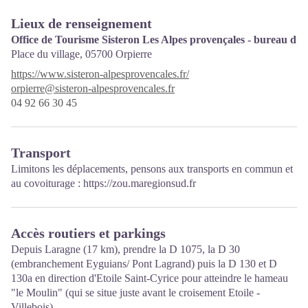
Lieux de renseignement
Office de Tourisme Sisteron Les Alpes provençales - bureau d'O
Place du village,
05700 Orpierre
https://www.sisteron-alpesprovencales.fr/
orpierre@sisteron-alpesprovencales.fr
04 92 66 30 45
Transport
Limitons les déplacements, pensons aux transports en commun et
au covoiturage :
https://zou.maregionsud.fr
Accès routiers et parkings
Depuis Laragne (17 km), prendre la D 1075, la D 30
(embranchement Eyguians/ Pont Lagrand) puis la D 130 et D
130a en direction d'Etoile Saint-Cyrice pour atteindre le hameau
"le Moulin" (qui se situe juste avant le croisement Etoile -
Villebois).