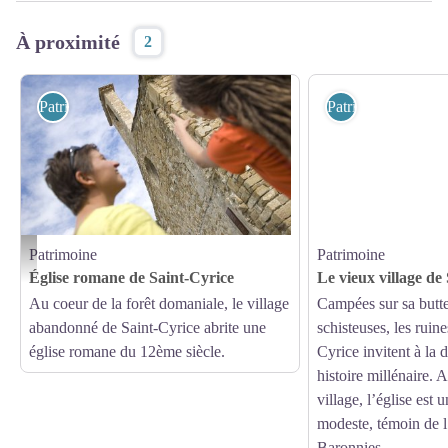
À proximité
2
Patrimoine
Patrimoine
Patrimoine
Patrimoine
Visites de l'Eglise de Saint-Cyrice - Eric Burlet
Église romane de Saint-Cyrice
Le vieux village de
Au coeur de la forêt domaniale, le village
Campées sur sa butt
abandonné de Saint-Cyrice abrite une
schisteuses, les ruine
église romane du 12ème siècle.
Cyrice invitent à la
histoire millénaire. 
village, l’église es
modeste, témoin de l
Baronnies.