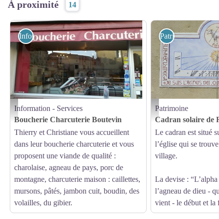
À proximité
14
Information - Services
Patrimoine
Information - Services
Patrimoine
Boucherie Hautes-Alpes - Boucherie Boutevin
Cadran solaire sur l'église
Boucherie Charcuterie Boutevin
Cadran solaire de 
Thierry et Christiane vous accueillent
Le cadran est situé s
dans leur boucherie charcuterie et vous
l’église qui se trouve
proposent une viande de qualité :
village.
charolaise, agneau de pays, porc de
montagne, charcuterie maison : caillettes,
La devise : “L’alpha 
mursons, pâtés, jambon cuit, boudin, des
l’agneau de dieu - qui
volailles, du gibier.
vient - le début et la 