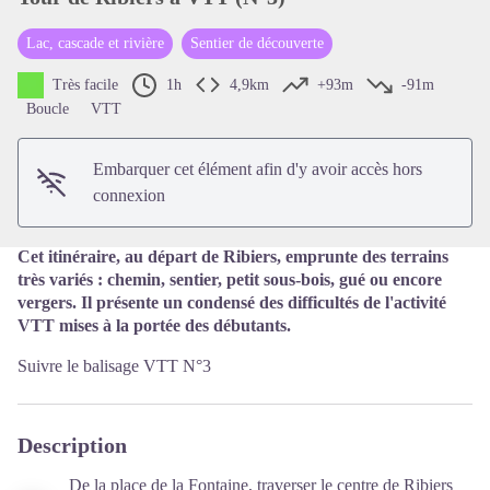
Lac, cascade et rivière
Sentier de découverte
Voir l'image en plein écran
Très facile
1h
4,9km
+93m
-91m
Boucle
VTT
Embarquer cet élément afin d'y avoir accès hors
connexion
Cet itinéraire, au départ de Ribiers, emprunte des terrains
très variés : chemin, sentier, petit sous-bois, gué ou encore
vergers. Il présente un condensé des difficultés de l'activité
VTT mises à la portée des débutants.
Suivre le balisage VTT N°3
Description
De la place de la Fontaine, traverser le centre de Ribiers