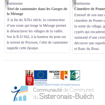
Patrimoine
Patrimoine
ALaurent/PnrBp
ALaurent/PnrBp
Abri de cantonnier dans les Gorges de
Cimetière de Pome
la Méouge
Entouré de son mur d
À la fin du XIXe siècle, la construction
cimetière de Pomet s
d’une route qui longe la Méouge permet
la sortie du village,
le désenclaver les villages de la vallée.
cyprès qui encadrent 
Sur la R.D 942, à la hauteur du pont sur
surmonté d’une croix
le torrent de Peysson, l’abri de cantonnier
découvre une superbe
rappelle cette époque.
et Banc du Bouc.