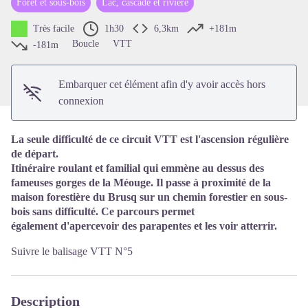
Forêt et sous-bois
Lac, cascade et rivière
Voir l'image en plein écran
Très facile
1h30
6,3km
+181m
Boucle
VTT
-181m
Embarquer cet élément afin d'y avoir accès hors
connexion
La seule difficulté de ce circuit VTT est l'ascension régulière
de départ.
Itinéraire roulant et familial qui emmène au dessus des
fameuses gorges de la Méouge. Il passe à proximité de la
maison forestière du Brusq sur un chemin forestier en sous-
bois sans difficulté. Ce parcours permet
également d'apercevoir des parapentes et les voir atterrir.
Suivre le balisage VTT N°5
Description