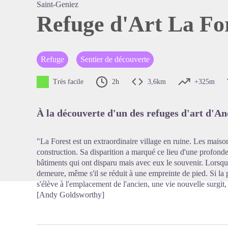
Saint-Geniez
Refuge d'Art La For
Voir l'
Refuge
Sentier de découverte
Très facile
2h
3,6km
+325m
À la découverte d'un des refuges d'art d'A
"La Forest est un extraordinaire village en ruine. Les maiso
construction. Sa disparition a marqué ce lieu d'une profonde 
bâtiments qui ont disparu mais avec eux le souvenir. Lorsqu
demeure, même s'il se réduit à une empreinte de pied. Si la p
s'élève à l'emplacement de l'ancien, une vie nouvelle surgit, m
[Andy Goldsworthy]