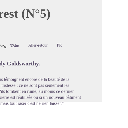
est (N°5)
image en plein écran
Aller-retour
PR
-324m
ndy Goldsworthy.
ns témoignent encore de la beauté de la
tristesse : ce ne sont pas seulement les
'ils tombent en ruine, au moins ce dernier
ierre est réutilisée ou si un nouveau bâtiment
ais tout raser c'est ne rien laisser.“