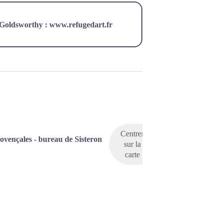
y Goldsworthy :
www.refugedart.fr
Centrer
ovençales - bureau de Sisteron
sur la
carte