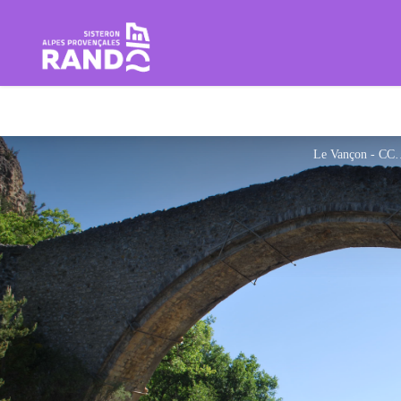
Rando Sisteron Buëch Baronnie
Le Vanç