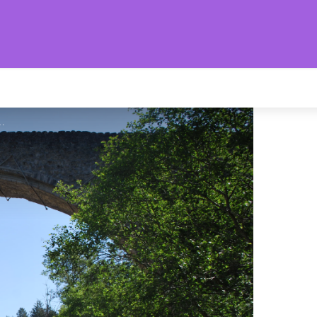
s Provençales
on - CCSB