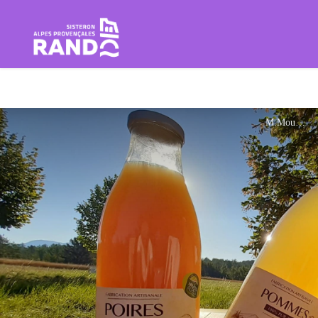
Rando Sisteron Buëch Baronnie
M.Mourou