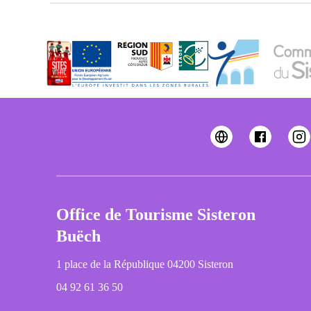
Office de Tourisme Sisteron
Buëch
1 place de la République 04200 Sisteron
04 92 61 36 50