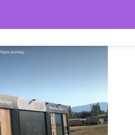
s Provençales
Office de Tourisme Sisteron Les Alpes provençales