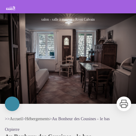
Au Bonheur des Cousines - le bas
Rando Sisteron Buëch Baronnies Provençales
salon - salle à manger - Rémi Calvain
Imprimer
>>
Accueil
>
Hébergements
>
Au Bonheur des Cousines - le bas
Orpierre