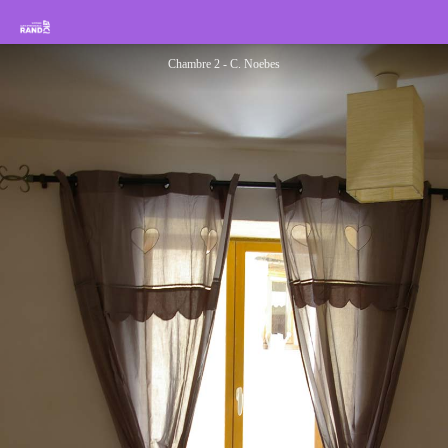
Les Hirondelles
Rando Sisteron Buëch Baronnies Provençales
Chambre 2 - C. Noebes