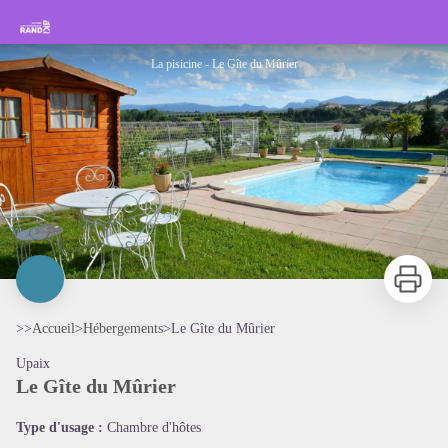
Le Gîte du Mûrier
Rando Sisteron Buëch Baronnies Provençales
La pisicine - Le Gîte du Mûrier
Imprimer
>>
Accueil
>
Hébergements
>
Le Gîte du Mûrier
Upaix
Le Gîte du Mûrier
Voir l'image en plein écran
Type d'usage :
Chambre d'hôtes