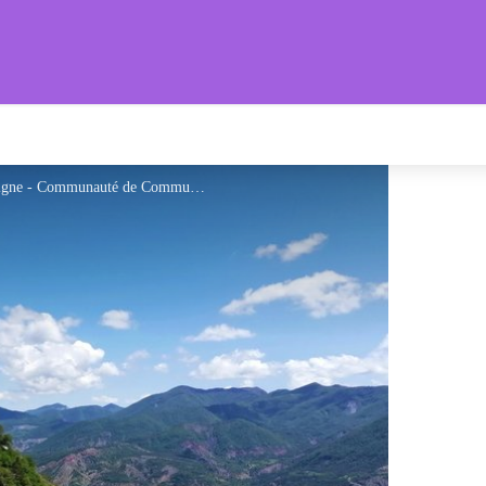
s Provençales
Randonnée au dessus du village, vers le pic de Crigne - Communauté de Communes Sisteronais Buëch