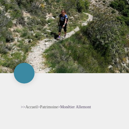
>>
Accueil
>
Patrimoine
>
Monêtier Allemont