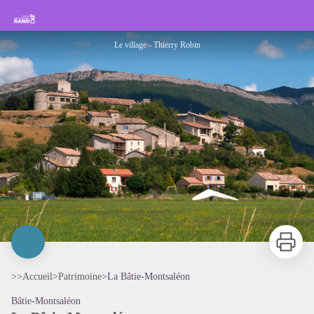
La Bâtie-Montsaléon
Rando Sisteron Buëch Baronnies Provençales
Le village - Thierry Robin
Imprimer
>>
Accueil
>
Patrimoine
>
La Bâtie-Montsaléon
Bâtie-Montsaléon