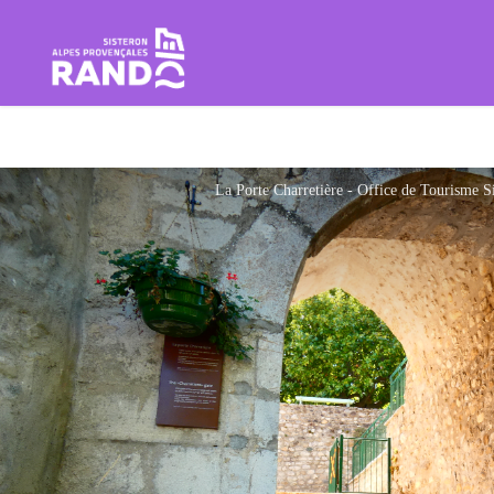
Rando Sisteron Buëch Baronnie