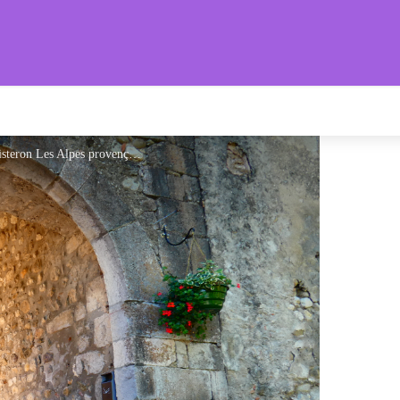
s Provençales
La Porte Charretière - Office de Tourisme Sisteron Les Alpes provençales