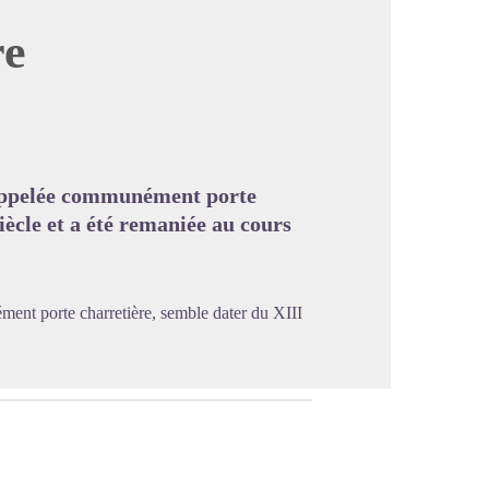
re
image en plein écran
, appelée communément porte
iècle et a été remaniée au cours
ment porte charretière, semble dater du XIII