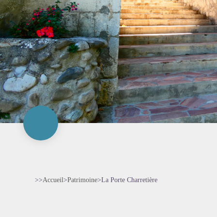
>>
Accueil
>
Patrimoine
>
La Porte Charretière