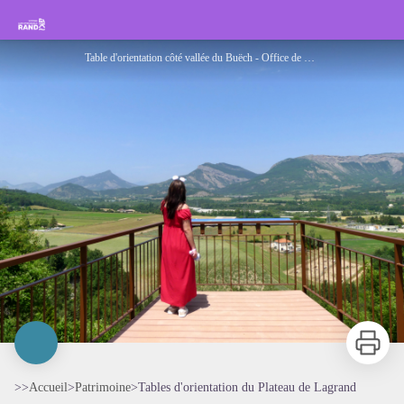
Tables d'orientation du Plateau de Lagrand
Rando Sisteron Buëch Baronnies Provençales
Table d'orientation côté vallée du Buëch - Office de Tourisme Sisteron Les Alpes provençales
Imprimer
>>
Accueil
>
Patrimoine
>
Tables d'orientation du Plateau de Lagrand