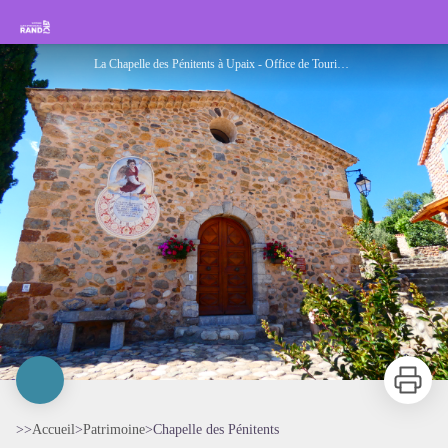
Chapelle des Pénitents
Rando Sisteron Buëch Baronnies Provençales
La Chapelle des Pénitents à Upaix - Office de Tourisme Sisteron Les Alpes provençales
Imprimer
>>
Accueil
>
Patrimoine
>
Chapelle des Pénitents