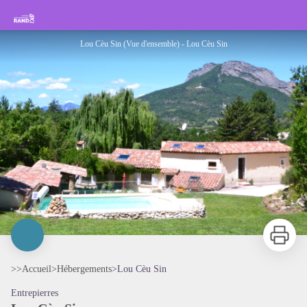
Lou Cèu Sin
Rando Sisteron Buëch Baronnies Provençales
Lou Cèu Sin (Vue d'ensemble) - Lou Cèu Sin
Imprimer
>>
Accueil
>
Hébergements
>
Lou Cèu Sin
Entrepierres