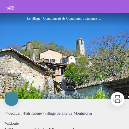
Village perché de Montmorin
Rando Sisteron Buëch Baronnies Provençales
Le village - Communauté de Communes Sisteronais Buëch
Imprimer
>>
Accueil
>
Patrimoine
>
Village perché de Montmorin
Valdoule