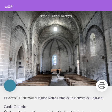
Église Notre-Dame de la Nativité de Lagrand
Rando Sisteron Buëch Baronnies Provençales
Intérieur - Patrick Domeyne
Imprimer
>>
Accueil
>
Patrimoine
>
Église Notre-Dame de la Nativité de Lagrand
Garde-Colombe