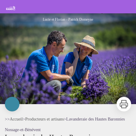
Lavanderaie des Hautes Baronnies
Rando Sisteron Buëch Baronnies Provençales
Lucie et Florian - Patrick Domeyne
Imprimer
>>
Accueil
>
Producteurs et artisans
>
Lavanderaie des Hautes Baronnies
Nossage-et-Bénévent