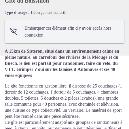
Gîte du Boissillon
Type d'usage :
Hébergement collectif
Voir l'image en plein écran
Embarquer cet élément afin d'y avoir accès hors
connexion
A 15km de Sisteron, situé dans un environnement calme en
pleine nature, au carrefour des rivières de la Méouge et du
Buëch, le lieu est parfait pour randonner, faire du vélo, du
VTT. Grimper ? oui sur les falaises d'Antonaves et ses 40
voies équipées
Le gîte fonctionne en gestion libre, il dispose de 25 couchages (1
dortoir de 12 couchages, 1 dortoir de 5 couchages, 4 chambres
doubles, 5 toilettes, 5 douches et 2 pièces lavabos), une grande
salle commune pour 40 personnes, avec cheminée et télévision,
une cuisine de type collectivité, un vestiaire. Le matériel de sport
peut être remisé dans une pièce sécurisée.
Ce gîte est particulièrement adapté aux groupes de randonneurs à
pied, à cheval, en vélo. Sur demande le petit déjeuner, le dîner et