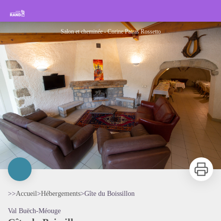
Gîte du Boissillon
Rando Sisteron Buëch Baronnies Provençales
Salon et cheminée - Corine Patras Rossetto
Imprimer
>>
Accueil
>
Hébergements
>
Gîte du Boissillon
Val Buëch-Méouge