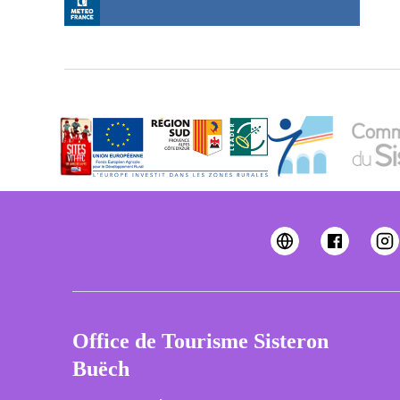
Office de Tourisme Sisteron
Buëch