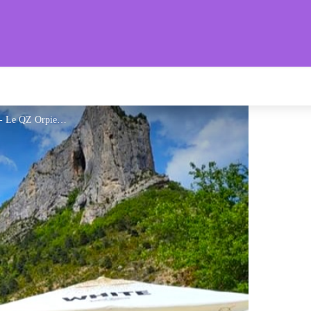
s Provençales
Bar-Restaurant Le QZ_Orpierre - Le QZ Orpierre