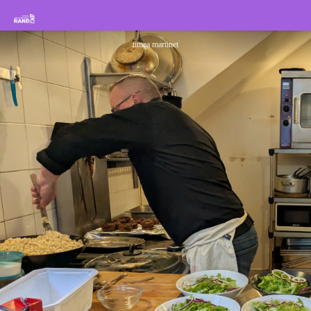
Les Drailles, Service traiteur
Rando Sisteron Buëch Baronnies Provençales
timea martinet