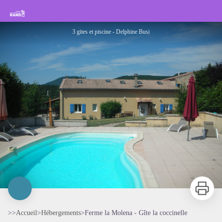
Ferme la Molena - Gîte la coccinelle
Rando Sisteron Buëch Baronnies Provençales
3 gites et piscine - Delphine Busi
Imprimer
>>
Accueil
>
Hébergements
>
Ferme la Molena - Gîte la coccinelle