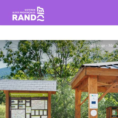
Rando Sisteron Buëch Baronnie