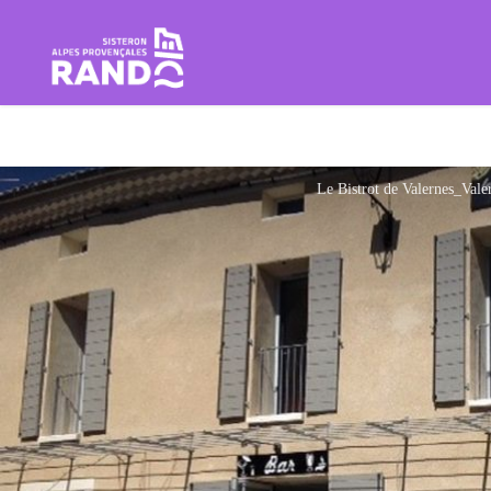
Rando Sisteron Buëch Baronnie