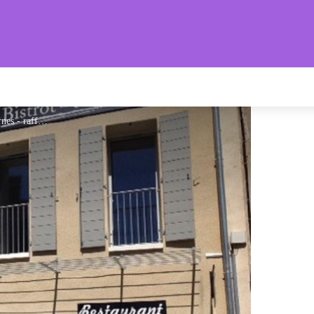
s Provençales
Le Bistrot de Valernes_Valernes - raffalli